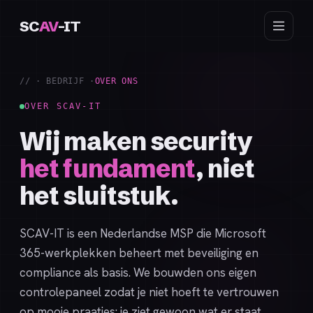
SC
AV
-IT
// · BEDRIJF ·
OVER ONS
OVER SCAV-IT
Wij maken security
het fundament
, niet
het sluitstuk.
SCAV-IT is een Nederlandse MSP die Microsoft
365-werkplekken beheert met beveiliging en
compliance als basis. We bouwden ons eigen
controlepaneel zodat je niet hoeft te vertrouwen
op mooie praatjes: je ziet gewoon wat er staat.