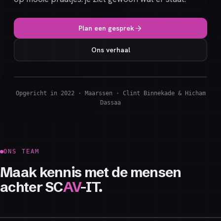
Plan een gesprek
Ons verhaal
HET TEAM · MAARSSEN
platform operationeel · live
Opgericht in 2022 · Maarssen
·
Clint Binnekade & Hicham
Dassaa
ONS TEAM
Maak kennis met de mensen
achter SC
AV
-IT.
Hicham Dassaa
Clint Binnekade
CO-FOUNDER
Martijn Bleijenberg
CO-FOUNDER