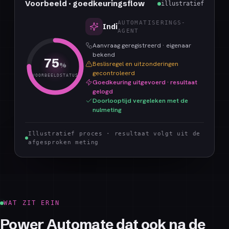
Voorbeeld · goedkeuringsflow
illustratief
AUTOMATISERINGS-
Indi
AGENT
Aanvraag geregistreerd · eigenaar
bekend
75
Beslisregel en uitzonderingen
%
gecontroleerd
VOORBEELDSTATUS
Goedkeuring uitgevoerd · resultaat
gelogd
Doorlooptijd vergeleken met de
nulmeting
Illustratief proces · resultaat volgt uit de
afgesproken meting
WAT ZIT ERIN
Power Automate dat ook na de