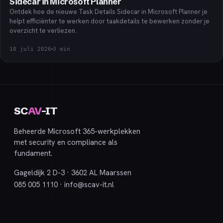
Sidecar in Microsoft Planner
Ontdek hoe de nieuwe Task Details Sidecar in Microsoft Planner je
helpt efficiënter te werken door taakdetails te bewerken zonder je
overzicht te verliezen.
10 juli 2026
3
min
SC
AV
-IT
Beheerde Microsoft 365-werkplekken
met security en compliance als
fundament.
Gageldijk 2 D-3 · 3602 AL Maarssen
085 005 1110
·
info@
scav-it.nl
DIENSTEN
Werkplekbeheer